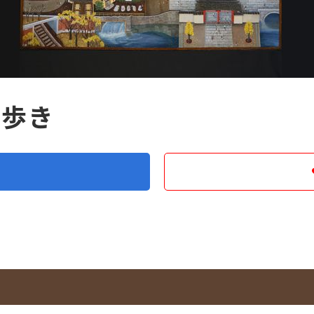
街歩き
る