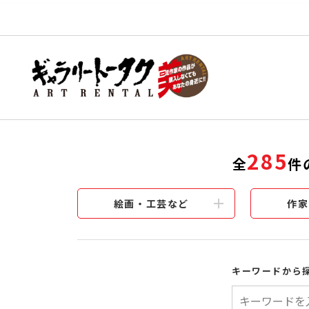
285
全
件
絵画・工芸など
作家
キーワードから