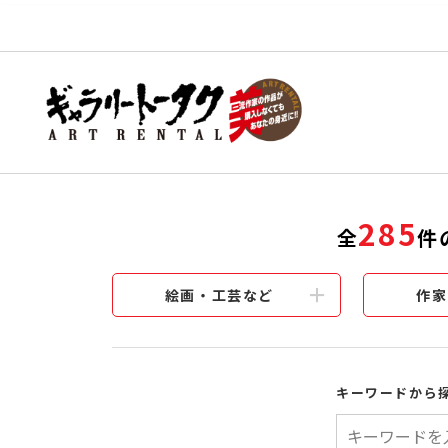
285
全
件
絵画・工芸など
作家
キーワードから