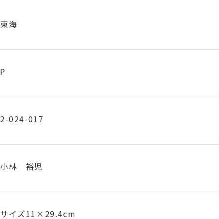
東海
P
2-024-017
小林 裕児
サイズ11×29.4cm