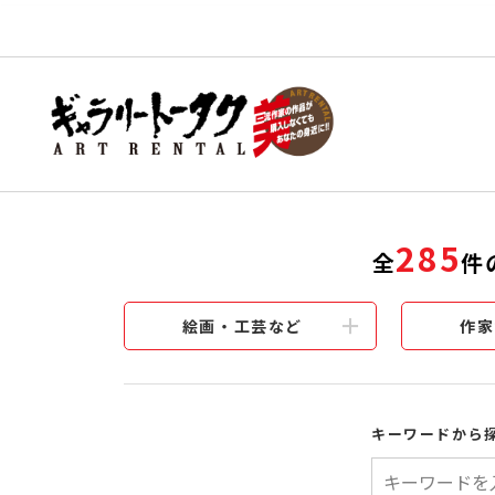
285
全
件
絵画・工芸など
作家
キーワードから