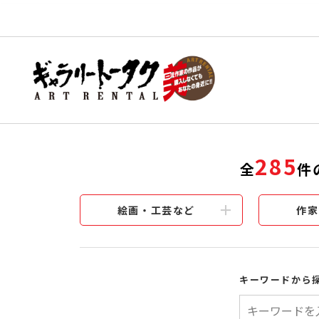
285
全
件
絵画・工芸など
作家
キーワードから