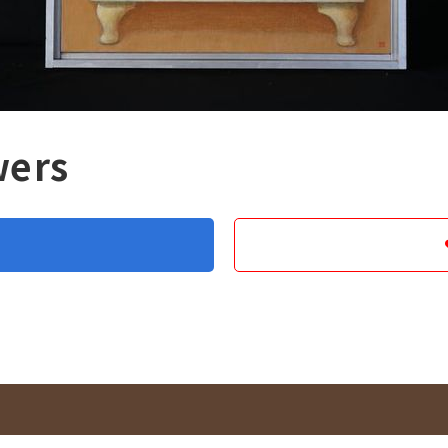
wers
る