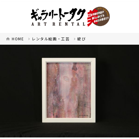
HOME
レンタル絵画・工芸
綻び